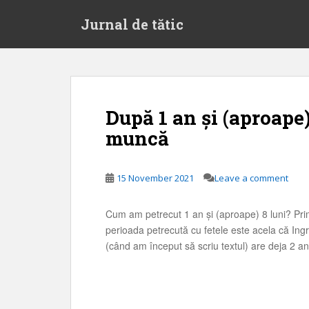
S
Jurnal de tătic
k
i
p
t
o
m
După 1 an și (aproape)
a
muncă
i
n
c
15 November 2021
Leave a comment
o
n
t
Cum am petrecut 1 an și (aproape) 8 luni? Pri
e
perioada petrecută cu fetele este acela că Ingr
n
(când am început să scriu textul) are deja 2 an
t