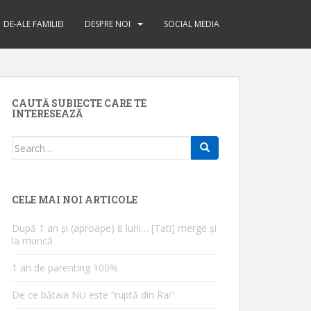
DE-ALE FAMILIEI
DESPRE NOI
SOCIAL MEDIA
CAUTĂ SUBIECTE CARE TE
INTERESEAZĂ
Search
for:
CELE MAI NOI ARTICOLE
După 1 an și (aproape) 8 luni… [Tati] merge și
la muncă
1 an de parenting 100%
De ce bătaia NU este “ruptă din Rai”