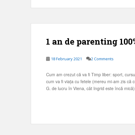
1 an de parenting 100
18 February 2021
2 Comments
Cum am crezut că va fi Timp liber: sport, cursur
cum va fi viața cu fetele (mereu mi-am zis că
G. de lucru în Viena, cât Ingrid este încă mică