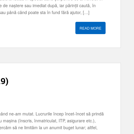
de naștere sau imediat după, iar părinții caută, în
sau până când poate sta în fund fără ajutor, […]
READ MORE
9)
e când ne-am mutat. Lucrurile încep încet-încet să prindă
 mașina (înscris, înmatriculat, ITP, asigurare etc.),
cercăm să ne limităm la un anumit buget lunar; altfel,