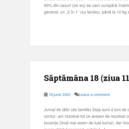
90% din cazuri (zic eu) se cam cumpără înainte 
general, un „3 în 1” (cu landou, până la 10 kg 
Săptămâna 18 (ziua 11
16 June 2020
Leave a comment
Jurnal de tătic (de familie) Deja sunt 4 luni d
contur: am rezolvat tot ce aveam de rezolvat cu
locuința (încă mai avem de luat lucruri, dar în