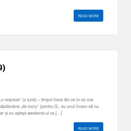
READ MORE
9)
 „o veșnicie” (o lună) – timpul trece din ce în ce mai
ptămâna „de lucru” (pentru G., eu unul încerc să nu
dar și eu aștept weekend-ul ca […]
READ MORE