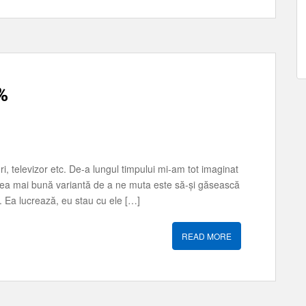
%
i, televizor etc. De-a lungul timpului mi-am tot imaginat
 cea mai bună variantă de a ne muta este să-și găsească
). Ea lucrează, eu stau cu ele […]
READ MORE