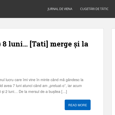
JURNAL DE VIENA
CUGETĂRI DE TĂTIC
 8 luni… [Tati] merge și la
mul lucru care îmi vine în minte când mă gândesc la
id avea 7 luni atunci când am „preluat-o”, iar acum
i și 2 luni… De la mersul de-a bușilea […]
READ MORE