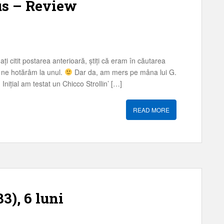
us – Review
 citit postarea anterioară, știți că eram în căutarea
ă ne hotărâm la unul.
Dar da, am mers pe mâna lui G.
ițial am testat un Chicco Strollin’ […]
READ MORE
3), 6 luni