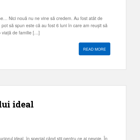
t bine… Nici nouă nu ne vine să credem. Au fost atât de
 pot să spun este că au fost 6 luni în care am reușit să
viață de familie […]
READ MORE
lui ideal
uciorul ideal, în special când știi pentru ce ai nevoie. În