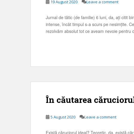
19 August 2020
Leave a comment
Jurnal de tătic (de familie) 6 luni, da, ați citi
intense, încât timpul s-a scurs pe nesimțite. Ce
rezolvăm absolut tot ce aveam nevoie pentru o 
În căutarea cărucioru
5 August 2020
Leave a comment
Există căruciorul ideal? Teoretic, da, există căr