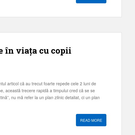
 în viața cu copii
l articol că au trecut foarte repede cele 2 luni de
ine, această trecere rapidă a timpului cred că se se
nă”, nu mă refer la un plan zilnic detaliat, ci un plan
READ MORE