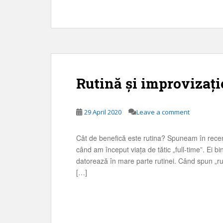
Rutină și improvizație
29 April 2020
Leave a comment
Cât de benefică este rutina? Spuneam în recentu
când am început viața de tătic „full-time”. Ei b
datorează în mare parte rutinei. Când spun „ruti
[…]