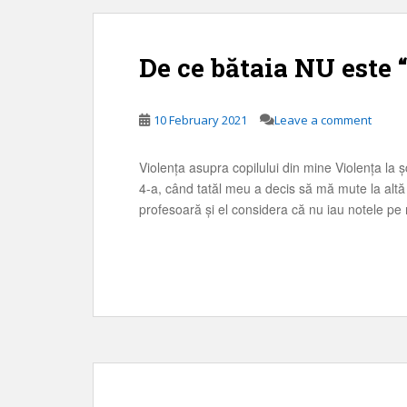
De ce bătaia NU este 
10 February 2021
Leave a comment
Violența asupra copilului din mine Violența la 
4-a, când tatăl meu a decis să mă mute la alt
profesoară și el considera că nu iau notele pe