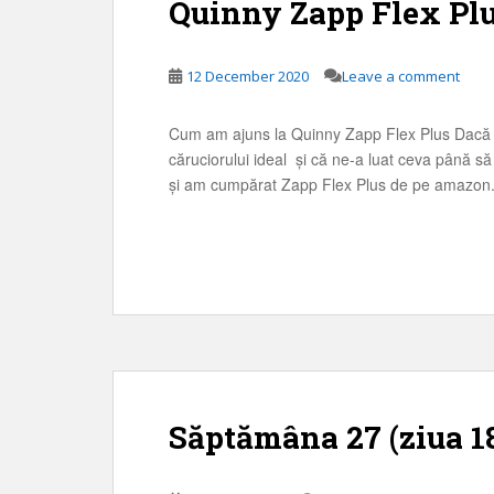
Quinny Zapp Flex Pl
12 December 2020
Leave a comment
Cum am ajuns la Quinny Zapp Flex Plus Dacă ați
căruciorului ideal și că ne-a luat ceva până s
și am cumpărat Zapp Flex Plus de pe amazon. In
Săptămâna 27 (ziua 18