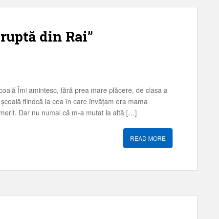
“ruptă din Rai”
școală Îmi amintesc, fără prea mare plăcere, de clasa a
ă școală fiindcă la cea în care învățam era mama
 merit. Dar nu numai că m-a mutat la altă […]
READ MORE