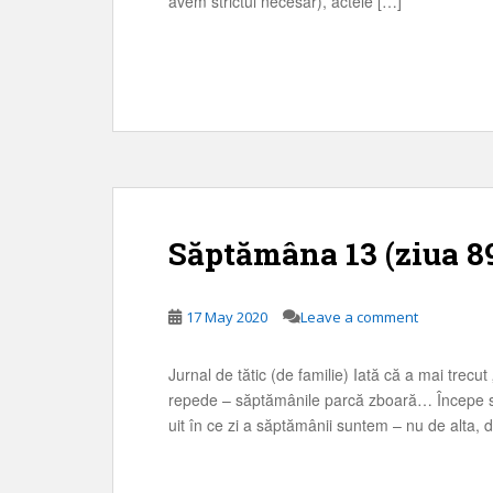
avem strictul necesar), actele […]
Săptămâna 13 (ziua 8
17 May 2020
Leave a comment
Jurnal de tătic (de familie) Iată că a mai trecut
repede – săptămânile parcă zboară… Începe să
uit în ce zi a săptămânii suntem – nu de alta, 